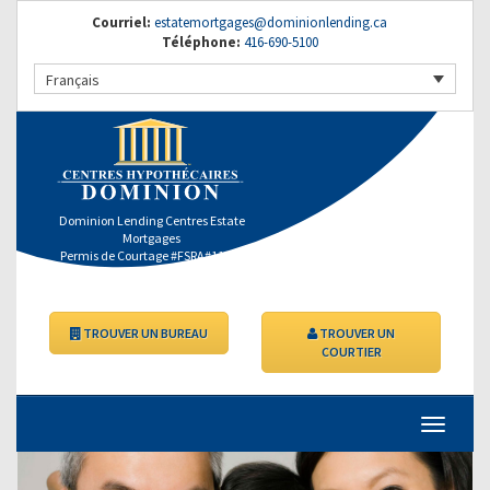
Courriel:
estatemortgages@dominionlending.ca
Téléphone:
416-690-5100
Français
Dominion Lending Centres Estate
Mortgages
Permis de Courtage #FSRA#11363
TROUVER UN BUREAU
TROUVER UN
COURTIER