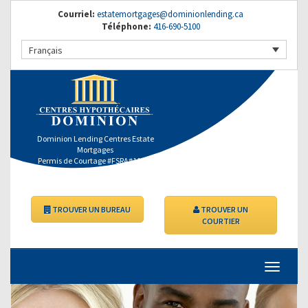
Courriel:
estatemortgages@dominionlending.ca
Téléphone:
416-690-5100
Français
Dominion Lending Centres Estate
Mortgages
Permis de Courtage #FSRA#11363
TROUVER UN BUREAU
TROUVER UN
COURTIER